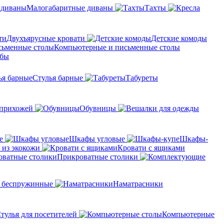
Малогабаритные диваны
Тахты
Двухъярусные кровати
Детские комоды
Компьютерные и письменные столы
мбы
Стулья барные
Табуреты
 прихожей
Обувницы
е
Шкафы угловые
Шкафы-
 из экокожи
Кровати с ящиками
Прикроватные столики
 беспружинные
Наматрасники
тулья для посетителей
Компьютерные