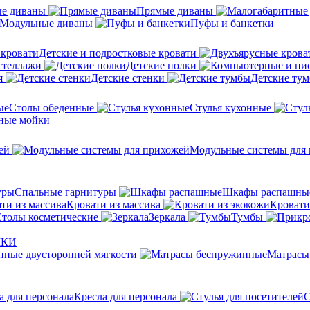
ые диваны
Прямые диваны
Модульные диваны
Пуфы и банкетки
Детские и подростковые кровати
стеллажи
Детские полки
я
Детские стенки
Детские ту
Столы обеденные
Стулья кухонные
ные мойки
ей
Модульные системы для
Спальные гарнитуры
Шкафы распашны
Кровати из массива
Кровати
толы косметические
Зеркала
Тумбы
ШКИ
ные двусторонней мягкости
Матрасы
Кресла для персонала
С