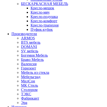
БЕСКАРКАСНАЯ МЕБЕЛЬ
Кресло-мешок
Кресло-мяч
Кресло-подушка
Кресло-комфорт
Кресло-трапеция
Пуфик-кубик
Производители
ARMOS
BTS мебель
DOMANI
SV мебель
Богемия Мебель
Браво Мебель
Валенсия
Горизонт
Мебель из стекла
Мебельград
МилСон
МК Стиль
Столпром
ТЭКС
Фабрикант
Эра
Новинки