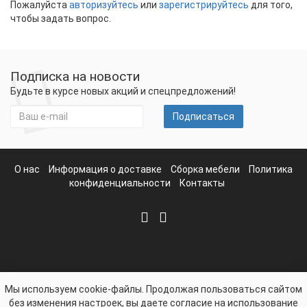
Пожалуйста
авторизуйтесь
или
зарегистрируйтесь
для того,
чтобы задать вопрос.
Подписка на новости
Будьте в курсе новых акций и спецпредложений!
Подписаться
О нас
Информация о доставке
Сборка мебели
Политика
конфиденциальности
Контакты
Мы используем cookie-файлы. Продолжая пользоваться сайтом
без изменения настроек, вы даете согласие на использование
mebelvbryanske.com - Интернет-магазин Мебели в Брянске ©