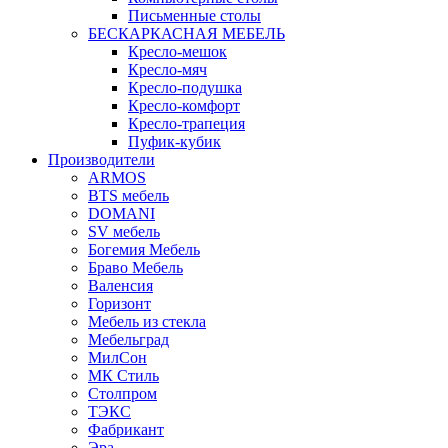
Письменные столы
БЕСКАРКАСНАЯ МЕБЕЛЬ
Кресло-мешок
Кресло-мяч
Кресло-подушка
Кресло-комфорт
Кресло-трапеция
Пуфик-кубик
Производители
ARMOS
BTS мебель
DOMANI
SV мебель
Богемия Мебель
Браво Мебель
Валенсия
Горизонт
Мебель из стекла
Мебельград
МилСон
МК Стиль
Столпром
ТЭКС
Фабрикант
Эра