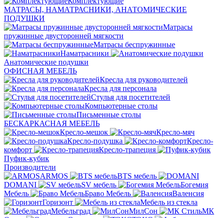
Комплектующие
МАТРАСЫ, НАМАТРАСНИКИ, АНАТОМИЧЕСКИЕ
ПОДУШКИ
Матрасы
пружинные двусторонней мягкости
Матрасы беспружинные
Наматрасники
Анатомические подушки
ОФИСНАЯ МЕБЕЛЬ
Кресла для руководителей
Кресла для персонала
Стулья для посетителей
Компьютерные столы
Письменные столы
БЕСКАРКАСНАЯ МЕБЕЛЬ
Кресло-мешок
Кресло-мяч
Кресло-подушка
Кресло-
комфорт
Кресло-трапеция
Пуфик-кубик
Производители
ARMOS
BTS мебель
DOMANI
SV мебель
Богемия
Мебель
Браво Мебель
Валенсия
Горизонт
Мебель из стекла
Мебельград
МилСон
МК