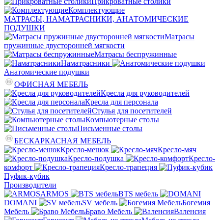
Прикроватные столики
Комплектующие
МАТРАСЫ, НАМАТРАСНИКИ, АНАТОМИЧЕСКИЕ
ПОДУШКИ
Матрасы
пружинные двусторонней мягкости
Матрасы беспружинные
Наматрасники
Анатомические подушки
ОФИСНАЯ МЕБЕЛЬ
Кресла для руководителей
Кресла для персонала
Стулья для посетителей
Компьютерные столы
Письменные столы
БЕСКАРКАСНАЯ МЕБЕЛЬ
Кресло-мешок
Кресло-мяч
Кресло-подушка
Кресло-
комфорт
Кресло-трапеция
Пуфик-кубик
Производители
ARMOS
BTS мебель
DOMANI
SV мебель
Богемия
Мебель
Браво Мебель
Валенсия