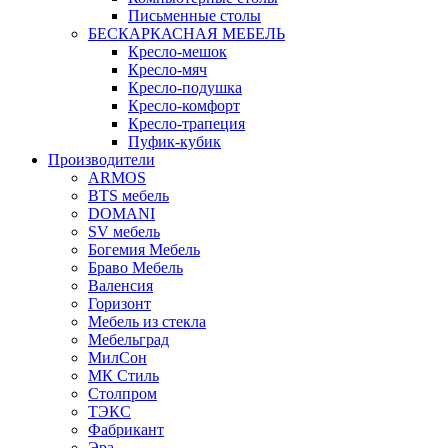
Письменные столы
БЕСКАРКАСНАЯ МЕБЕЛЬ
Кресло-мешок
Кресло-мяч
Кресло-подушка
Кресло-комфорт
Кресло-трапеция
Пуфик-кубик
Производители
ARMOS
BTS мебель
DOMANI
SV мебель
Богемия Мебель
Браво Мебель
Валенсия
Горизонт
Мебель из стекла
Мебельград
МилСон
МК Стиль
Столпром
ТЭКС
Фабрикант
Эра