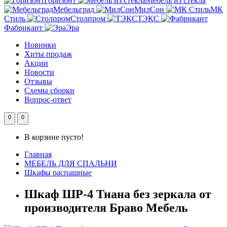
Горизонт
Мебель из стекла
Мебельград
МилСон
МК
Стиль
Столпром
ТЭКС
Фабрикант
Эра
Новинки
Хиты продаж
Акции
Новости
Отзывы
Схемы сборки
Вопрос-ответ
0
0
В корзине пусто!
Главная
МЕБЕЛЬ ДЛЯ СПАЛЬНИ
Шкафы распашные
Шкаф ШР-4 Тиана без зеркала от
производителя Браво Мебель