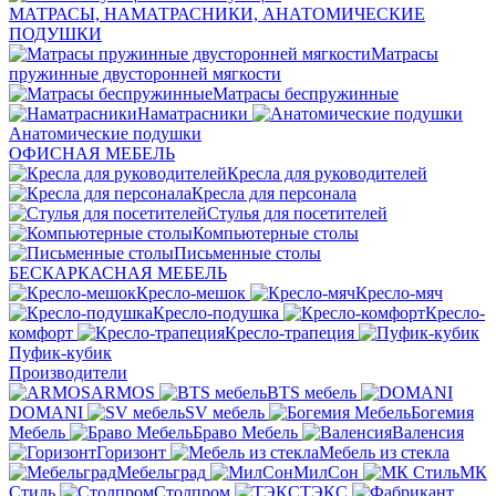
МАТРАСЫ, НАМАТРАСНИКИ, АНАТОМИЧЕСКИЕ
ПОДУШКИ
Матрасы
пружинные двусторонней мягкости
Матрасы беспружинные
Наматрасники
Анатомические подушки
ОФИСНАЯ МЕБЕЛЬ
Кресла для руководителей
Кресла для персонала
Стулья для посетителей
Компьютерные столы
Письменные столы
БЕСКАРКАСНАЯ МЕБЕЛЬ
Кресло-мешок
Кресло-мяч
Кресло-подушка
Кресло-
комфорт
Кресло-трапеция
Пуфик-кубик
Производители
ARMOS
BTS мебель
DOMANI
SV мебель
Богемия
Мебель
Браво Мебель
Валенсия
Горизонт
Мебель из стекла
Мебельград
МилСон
МК
Стиль
Столпром
ТЭКС