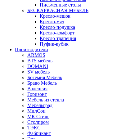
Письменные столы
БЕСКАРКАСНАЯ МЕБЕЛЬ
Кресло-мешок
Кресло-мяч
Кресло-подушка
Кресло-комфорт
Кресло-трапеция
Пуфик-кубик
Производители
ARMOS
BTS мебель
DOMANI
SV мебель
Богемия Мебель
Браво Мебель
Валенсия
Горизонт
Мебель из стекла
Мебельград
МилСон
МК Стиль
Столпром
ТЭКС
Фабрикант
Эра