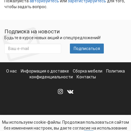
Пожалуйста
авторизуйтесь
или
зарегистрируйтесь
для того,
чтобы задать вопрос.
Подписка на новости
Будьте в курсе новых акций и спецпредложений!
Подписаться
О нас
Информация о доставке
Сборка мебели
Политика
конфиденциальности
Контакты
Мы используем cookie-файлы. Продолжая пользоваться сайтом
без изменения настроек, вы даете согласие на использование
mebelvbryanske.com - Интернет-магазин Мебели в Брянске ©