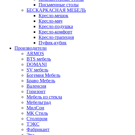
Письменные столы
БЕСКАРКАСНАЯ МЕБЕЛЬ
Кресло-мешок
Кресло-мяч
Кресло-подушка
Кресло-комфорт
Кресло-трапеция
Пуфик-кубик
Производители
ARMOS
BTS мебель
DOMANI
SV мебель
Богемия Мебель
Браво Мебель
Валенсия
Горизонт
Мебель из стекла
Мебельград
МилСон
МК Стиль
Столпром
ТЭКС
Фабрикант
Эра