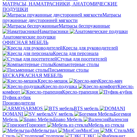
МАТРАСЫ, НАМАТРАСНИКИ, АНАТОМИЧЕСКИЕ
ПОДУШКИ
Матрасы
пружинные двусторонней мягкости
Матрасы беспружинные
Наматрасники
Анатомические подушки
ОФИСНАЯ МЕБЕЛЬ
Кресла для руководителей
Кресла для персонала
Стулья для посетителей
Компьютерные столы
Письменные столы
БЕСКАРКАСНАЯ МЕБЕЛЬ
Кресло-мешок
Кресло-мяч
Кресло-подушка
Кресло-
комфорт
Кресло-трапеция
Пуфик-кубик
Производители
ARMOS
BTS мебель
DOMANI
SV мебель
Богемия
Мебель
Браво Мебель
Валенсия
Горизонт
Мебель из стекла
Мебельград
МилСон
МК
Стиль
Столпром
ТЭКС