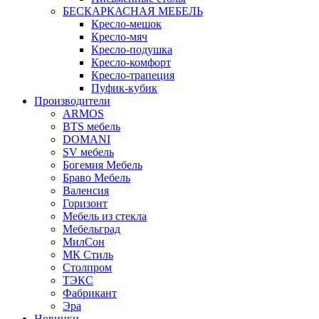
БЕСКАРКАСНАЯ МЕБЕЛЬ
Кресло-мешок
Кресло-мяч
Кресло-подушка
Кресло-комфорт
Кресло-трапеция
Пуфик-кубик
Производители
ARMOS
BTS мебель
DOMANI
SV мебель
Богемия Мебель
Браво Мебель
Валенсия
Горизонт
Мебель из стекла
Мебельград
МилСон
МК Стиль
Столпром
ТЭКС
Фабрикант
Эра
Новинки