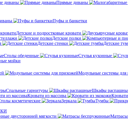
ые диваны
Прямые диваны
диваны
Пуфы и банкетки
Детские и подростковые кровати
стеллажи
Детские полки
я
Детские стенки
Детские ту
Столы обеденные
Стулья кухонные
ные мойки
ей
Модульные системы для
Спальные гарнитуры
Шкафы распашны
Кровати из массива
Кровати
толы косметические
Зеркала
Тумбы
ШКИ
ные двусторонней мягкости
Матрасы