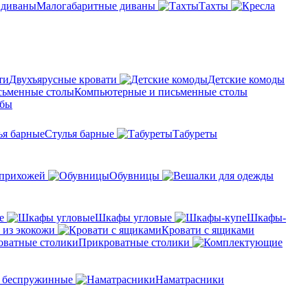
Малогабаритные диваны
Тахты
Двухъярусные кровати
Детские комоды
Компьютерные и письменные столы
мбы
Стулья барные
Табуреты
 прихожей
Обувницы
е
Шкафы угловые
Шкафы-
 из экокожи
Кровати с ящиками
Прикроватные столики
 беспружинные
Наматрасники