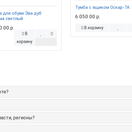
Тумба с ящиком Оскар-7А
а для обуви Эва дуб
6 050.00 р.
ма светлый
0.00 р.
В корзину
В
корзину
ете?
ласти, регионы?