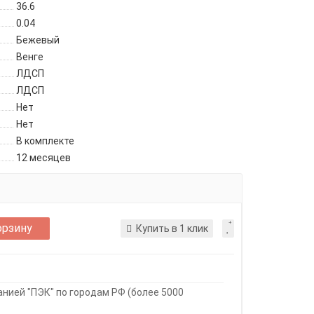
36.6
0.04
Бежевый
Венге
ЛДСП
ЛДСП
Нет
Нет
В комплекте
12 месяцев
орзину
Купить в 1 клик
ией "ПЭК" по городам РФ (более 5000