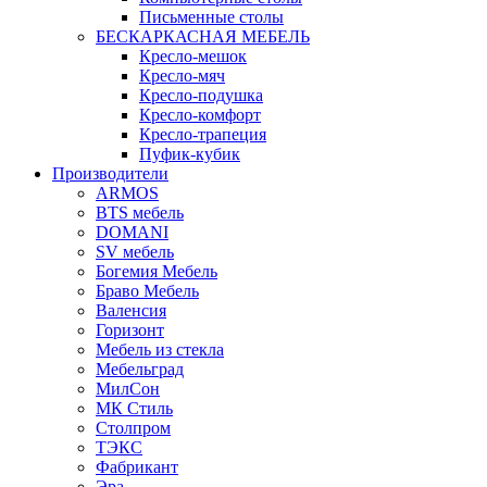
Письменные столы
БЕСКАРКАСНАЯ МЕБЕЛЬ
Кресло-мешок
Кресло-мяч
Кресло-подушка
Кресло-комфорт
Кресло-трапеция
Пуфик-кубик
Производители
ARMOS
BTS мебель
DOMANI
SV мебель
Богемия Мебель
Браво Мебель
Валенсия
Горизонт
Мебель из стекла
Мебельград
МилСон
МК Стиль
Столпром
ТЭКС
Фабрикант
Эра