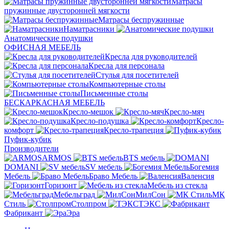
Матрасы
пружинные двусторонней мягкости
Матрасы беспружинные
Наматрасники
Анатомические подушки
ОФИСНАЯ МЕБЕЛЬ
Кресла для руководителей
Кресла для персонала
Стулья для посетителей
Компьютерные столы
Письменные столы
БЕСКАРКАСНАЯ МЕБЕЛЬ
Кресло-мешок
Кресло-мяч
Кресло-подушка
Кресло-
комфорт
Кресло-трапеция
Пуфик-кубик
Производители
ARMOS
BTS мебель
DOMANI
SV мебель
Богемия
Мебель
Браво Мебель
Валенсия
Горизонт
Мебель из стекла
Мебельград
МилСон
МК
Стиль
Столпром
ТЭКС
Фабрикант
Эра