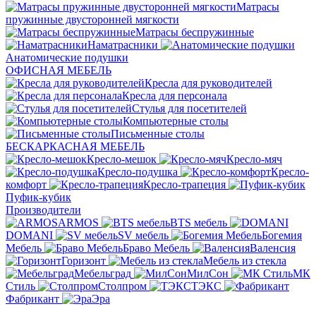
Матрасы
пружинные двусторонней мягкости
Матрасы беспружинные
Наматрасники
Анатомические подушки
ОФИСНАЯ МЕБЕЛЬ
Кресла для руководителей
Кресла для персонала
Стулья для посетителей
Компьютерные столы
Письменные столы
БЕСКАРКАСНАЯ МЕБЕЛЬ
Кресло-мешок
Кресло-мяч
Кресло-подушка
Кресло-
комфорт
Кресло-трапеция
Пуфик-кубик
Производители
ARMOS
BTS мебель
DOMANI
SV мебель
Богемия
Мебель
Браво Мебель
Валенсия
Горизонт
Мебель из стекла
Мебельград
МилСон
МК
Стиль
Столпром
ТЭКС
Фабрикант
Эра