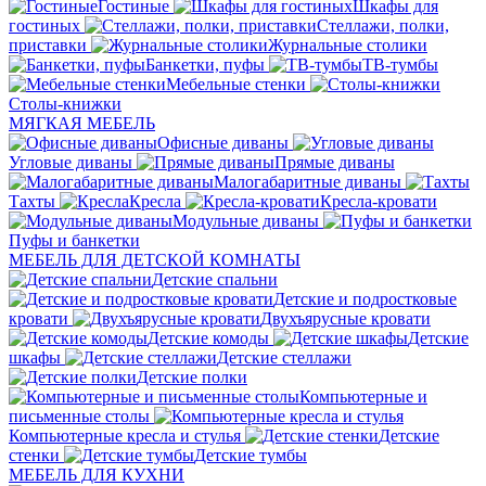
Гостиные
Шкафы для
гостиных
Стеллажи, полки,
приставки
Журнальные столики
Банкетки, пуфы
ТВ-тумбы
Мебельные стенки
Столы-книжки
МЯГКАЯ МЕБЕЛЬ
Офисные диваны
Угловые диваны
Прямые диваны
Малогабаритные диваны
Тахты
Кресла
Кресла-кровати
Модульные диваны
Пуфы и банкетки
МЕБЕЛЬ ДЛЯ ДЕТСКОЙ КОМНАТЫ
Детские спальни
Детские и подростковые
кровати
Двухъярусные кровати
Детские комоды
Детские
шкафы
Детские стеллажи
Детские полки
Компьютерные и
письменные столы
Компьютерные кресла и стулья
Детские
стенки
Детские тумбы
МЕБЕЛЬ ДЛЯ КУХНИ