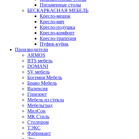
Письменные столы
БЕСКАРКАСНАЯ МЕБЕЛЬ
Кресло-мешок
Кресло-мяч
Кресло-подушка
Кресло-комфорт
Кресло-трапеция
Пуфик-кубик
Производители
ARMOS
BTS мебель
DOMANI
SV мебель
Богемия Мебель
Браво Мебель
Валенсия
Горизонт
Мебель из стекла
Мебельград
МилСон
МК Стиль
Столпром
ТЭКС
Фабрикант
Эра