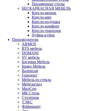
Письменные столы
БЕСКАРКАСНАЯ МЕБЕЛЬ
Кресло-мешок
Кресло-мяч
Кресло-подушка
Кресло-комфорт
Кресло-трапеция
Пуфик-кубик
Производители
ARMOS
BTS мебель
DOMANI
SV мебель
Богемия Мебель
Браво Мебель
Валенсия
Горизонт
Мебель из стекла
Мебельград
МилСон
МК Стиль
Столпром
ТЭКС
Фабрикант
Эра