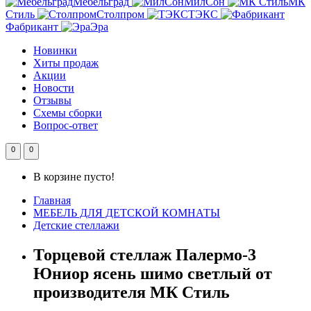
Мебельград
МилСон
МК
Стиль
Столпром
ТЭКС
Фабрикант
Эра
Новинки
Хиты продаж
Акции
Новости
Отзывы
Схемы сборки
Вопрос-ответ
0
0
В корзине пусто!
Главная
МЕБЕЛЬ ДЛЯ ДЕТСКОЙ КОМНАТЫ
Детские стеллажи
Торцевой стеллаж Палермо-3
Юниор ясень шимо светлый от
производителя МК Стиль