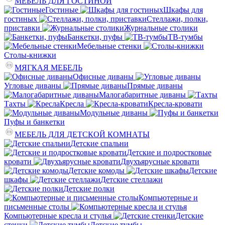
МЕБЕЛЬ ДЛЯ ГОСТИНОЙ
Гостиные
Шкафы для
гостиных
Стеллажи, полки,
приставки
Журнальные столики
Банкетки, пуфы
ТВ-тумбы
Мебельные стенки
Столы-книжки
МЯГКАЯ МЕБЕЛЬ
Офисные диваны
Угловые диваны
Прямые диваны
Малогабаритные диваны
Тахты
Кресла
Кресла-кровати
Модульные диваны
Пуфы и банкетки
МЕБЕЛЬ ДЛЯ ДЕТСКОЙ КОМНАТЫ
Детские спальни
Детские и подростковые
кровати
Двухъярусные кровати
Детские комоды
Детские
шкафы
Детские стеллажи
Детские полки
Компьютерные и
письменные столы
Компьютерные кресла и стулья
Детские
стенки
Детские тумбы