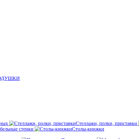
ПОДУШКИ
иных
Стеллажи, полки, приставки
бельные стенки
Столы-книжки