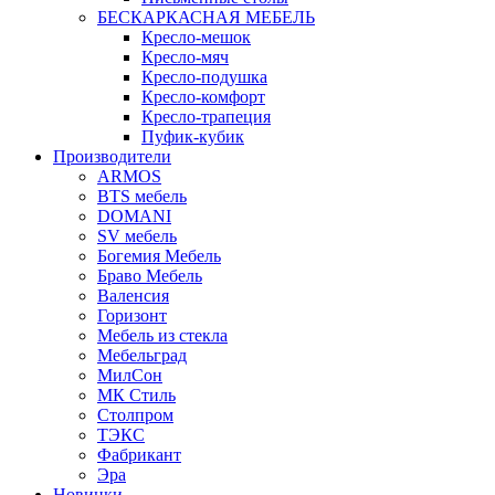
БЕСКАРКАСНАЯ МЕБЕЛЬ
Кресло-мешок
Кресло-мяч
Кресло-подушка
Кресло-комфорт
Кресло-трапеция
Пуфик-кубик
Производители
ARMOS
BTS мебель
DOMANI
SV мебель
Богемия Мебель
Браво Мебель
Валенсия
Горизонт
Мебель из стекла
Мебельград
МилСон
МК Стиль
Столпром
ТЭКС
Фабрикант
Эра
Новинки