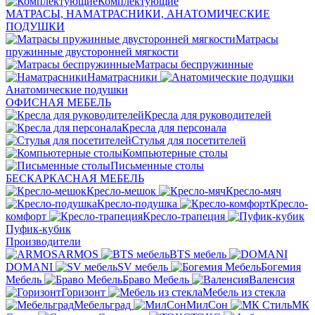
Комплектующие
МАТРАСЫ, НАМАТРАСНИКИ, АНАТОМИЧЕСКИЕ
ПОДУШКИ
Матрасы
пружинные двусторонней мягкости
Матрасы беспружинные
Наматрасники
Анатомические подушки
ОФИСНАЯ МЕБЕЛЬ
Кресла для руководителей
Кресла для персонала
Стулья для посетителей
Компьютерные столы
Письменные столы
БЕСКАРКАСНАЯ МЕБЕЛЬ
Кресло-мешок
Кресло-мяч
Кресло-подушка
Кресло-
комфорт
Кресло-трапеция
Пуфик-кубик
Производители
ARMOS
BTS мебель
DOMANI
SV мебель
Богемия
Мебель
Браво Мебель
Валенсия
Горизонт
Мебель из стекла
Мебельград
МилСон
МК