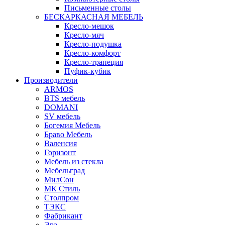
Письменные столы
БЕСКАРКАСНАЯ МЕБЕЛЬ
Кресло-мешок
Кресло-мяч
Кресло-подушка
Кресло-комфорт
Кресло-трапеция
Пуфик-кубик
Производители
ARMOS
BTS мебель
DOMANI
SV мебель
Богемия Мебель
Браво Мебель
Валенсия
Горизонт
Мебель из стекла
Мебельград
МилСон
МК Стиль
Столпром
ТЭКС
Фабрикант
Эра