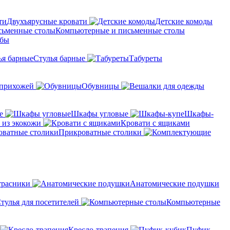
Двухъярусные кровати
Детские комоды
Компьютерные и письменные столы
мбы
Стулья барные
Табуреты
 прихожей
Обувницы
е
Шкафы угловые
Шкафы-
 из экокожи
Кровати с ящиками
Прикроватные столики
трасники
Анатомические подушки
тулья для посетителей
Компьютерные
Кресло-трапеция
Пуфик-