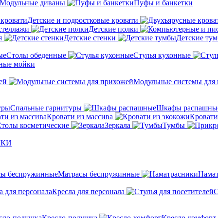
Модульные диваны
Пуфы и банкетки
Детские и подростковые кровати
стеллажи
Детские полки
я
Детские стенки
Детские ту
Столы обеденные
Стулья кухонные
ные мойки
ей
Модульные системы для
Спальные гарнитуры
Шкафы распашны
Кровати из массива
Кровати
толы косметические
Зеркала
Тумбы
ШКИ
Матрасы беспружинные
Нама
Кресла для персонала
С
Кресло-подушка
Кресло-комфорт