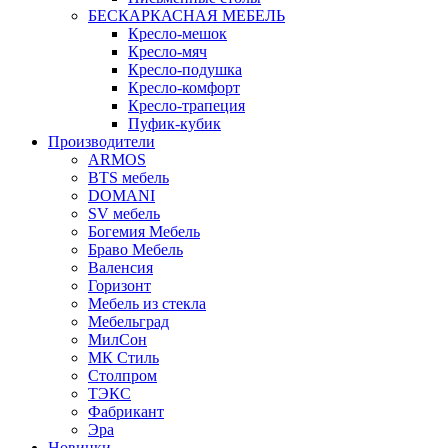
БЕСКАРКАСНАЯ МЕБЕЛЬ
Кресло-мешок
Кресло-мяч
Кресло-подушка
Кресло-комфорт
Кресло-трапеция
Пуфик-кубик
Производители
ARMOS
BTS мебель
DOMANI
SV мебель
Богемия Мебель
Браво Мебель
Валенсия
Горизонт
Мебель из стекла
Мебельград
МилСон
МК Стиль
Столпром
ТЭКС
Фабрикант
Эра
Новинки