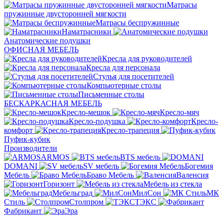
Матрасы
пружинные двусторонней мягкости
Матрасы беспружинные
Наматрасники
Анатомические подушки
ОФИСНАЯ МЕБЕЛЬ
Кресла для руководителей
Кресла для персонала
Стулья для посетителей
Компьютерные столы
Письменные столы
БЕСКАРКАСНАЯ МЕБЕЛЬ
Кресло-мешок
Кресло-мяч
Кресло-подушка
Кресло-
комфорт
Кресло-трапеция
Пуфик-кубик
Производители
ARMOS
BTS мебель
DOMANI
SV мебель
Богемия
Мебель
Браво Мебель
Валенсия
Горизонт
Мебель из стекла
Мебельград
МилСон
МК
Стиль
Столпром
ТЭКС
Фабрикант
Эра