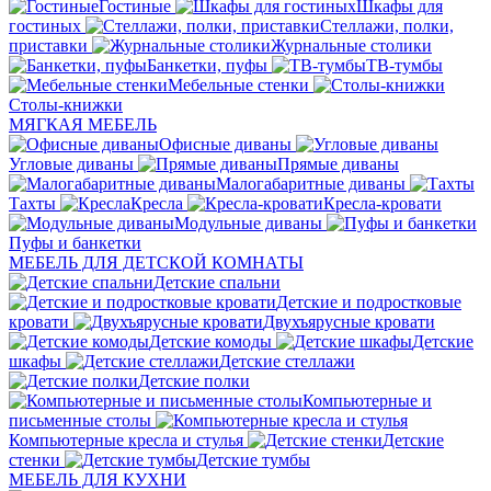
Гостиные
Шкафы для
гостиных
Стеллажи, полки,
приставки
Журнальные столики
Банкетки, пуфы
ТВ-тумбы
Мебельные стенки
Столы-книжки
МЯГКАЯ МЕБЕЛЬ
Офисные диваны
Угловые диваны
Прямые диваны
Малогабаритные диваны
Тахты
Кресла
Кресла-кровати
Модульные диваны
Пуфы и банкетки
МЕБЕЛЬ ДЛЯ ДЕТСКОЙ КОМНАТЫ
Детские спальни
Детские и подростковые
кровати
Двухъярусные кровати
Детские комоды
Детские
шкафы
Детские стеллажи
Детские полки
Компьютерные и
письменные столы
Компьютерные кресла и стулья
Детские
стенки
Детские тумбы
МЕБЕЛЬ ДЛЯ КУХНИ