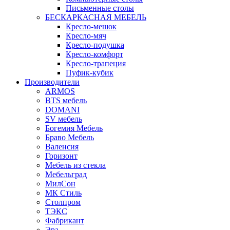
Письменные столы
БЕСКАРКАСНАЯ МЕБЕЛЬ
Кресло-мешок
Кресло-мяч
Кресло-подушка
Кресло-комфорт
Кресло-трапеция
Пуфик-кубик
Производители
ARMOS
BTS мебель
DOMANI
SV мебель
Богемия Мебель
Браво Мебель
Валенсия
Горизонт
Мебель из стекла
Мебельград
МилСон
МК Стиль
Столпром
ТЭКС
Фабрикант
Эра