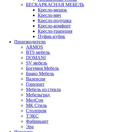
БЕСКАРКАСНАЯ МЕБЕЛЬ
Кресло-мешок
Кресло-мяч
Кресло-подушка
Кресло-комфорт
Кресло-трапеция
Пуфик-кубик
Производители
ARMOS
BTS мебель
DOMANI
SV мебель
Богемия Мебель
Браво Мебель
Валенсия
Горизонт
Мебель из стекла
Мебельград
МилСон
МК Стиль
Столпром
ТЭКС
Фабрикант
Эра
Новинки