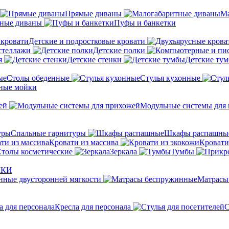
Прямые диваны
Ма
ные диваны
Пуфы и банкетки
Детские и подростковые кровати
стеллажи
Детские полки
я
Детские стенки
Детские ту
Столы обеденные
Стулья кухонные
ные мойки
ей
Модульные системы для
Спальные гарнитуры
Шкафы распашны
Кровати из массива
Кровати
толы косметические
Зеркала
Тумбы
ШКИ
ные двусторонней мягкости
Матрасы
Кресла для персонала
С