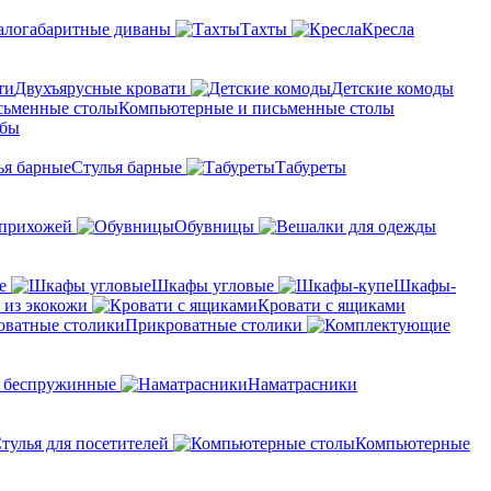
логабаритные диваны
Тахты
Кресла
Двухъярусные кровати
Детские комоды
Компьютерные и письменные столы
мбы
Стулья барные
Табуреты
 прихожей
Обувницы
е
Шкафы угловые
Шкафы-
 из экокожи
Кровати с ящиками
Прикроватные столики
 беспружинные
Наматрасники
тулья для посетителей
Компьютерные