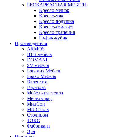
БЕСКАРКАСНАЯ МЕБЕЛЬ
Кресло-мешок
Кресло-мяч
Кресло-подушка
Кресло-комфорт
Кресло-трапеция
Пуфик-кубик
Производители
ARMOS
BTS мебель
DOMANI
SV мебель
Богемия Мебель
Браво Мебель
Валенсия
Горизонт
Мебель из стекла
Мебельград
МилСон
МК Стиль
Столпром
ТЭКС
Фабрикант
Эра
Новинки