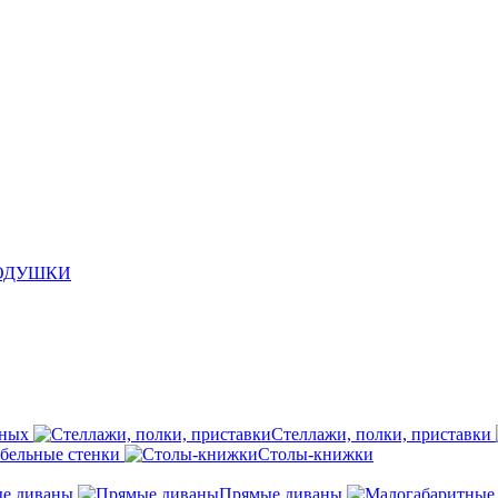
ПОДУШКИ
иных
Стеллажи, полки, приставки
бельные стенки
Столы-книжки
ые диваны
Прямые диваны