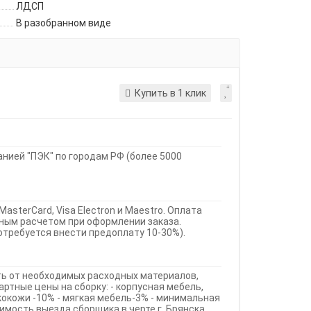
ЛДСП
В разобранном виде
Купить в 1 клик
ией "ПЭК" по городам РФ (более 5000
MasterCard, Visa Electron и Maestro. Оплата
ным расчетом при оформлении заказа.
требуется внести предоплату 10-30%).
ть от необходимых расходных материалов,
ртные цены на сборку: - корпусная мебель,
кокожи -10% - мягкая мебель-3% - минимальная
оимость выезда сборщика в черте г. Брянска